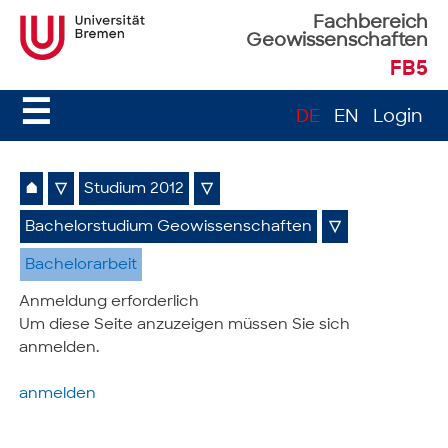
Fachbereich
Geowissenschaften
FB5
☰
DE
EN
Login
⌂
▽
Studium 2012
▽
Bachelorstudium Geowissenschaften
▽
Bachelorarbeit
Anmeldung erforderlich
Um diese Seite anzuzeigen müssen Sie sich
anmelden.
anmelden