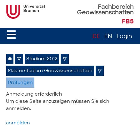
Fachbereich
Geowissenschaften
FB5
☰
DE
EN
Login
⌂
▽
Studium 2012
▽
Masterstudium Geowissenschaften
▽
Prüfungen
Anmeldung erforderlich
Um diese Seite anzuzeigen müssen Sie sich
anmelden.
anmelden