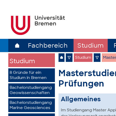
⌂
Fachbereich
Studium
⌂
▽
Studium
▽
Maste
Studium
Masterstudie
8 Gründe für ein
Studium in Bremen
Prüfungen
Bachelorstudiengang
Geowissenschaften
Allgemeines
Bachelorstudiengang
Marine Geosciences
Im Studiengang Master App