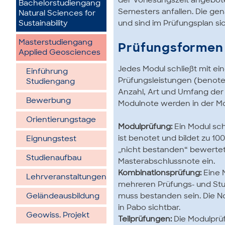
der Vorlesungszeit angebot
Bachelorstudiengang
Semesters anfallen. Die ge
Natural Sciences for
Sustainability
und sind im Prüfungsplan sic
Masterstudiengang
Prüfungsformen
Applied Geosciences
Jedes Modul schließt mit e
Einführung
Prüfungsleistungen (benote
Studiengang
Anzahl, Art und Umfang der
Bewerbung
Modulnote werden in der Mo
Orientierungstage
Modulprüfung:
Ein Modul sch
ist benotet und bildet zu 10
Eignungstest
„nicht bestanden“ bewertet 
Studienaufbau
Masterabschlussnote ein.
Kombinationsprüfung:
Eine 
Lehrveranstaltungen
mehreren Prüfungs- und Stu
Geländeausbildung
muss bestanden sein. Die N
in Pabo sichtbar.
Geowiss. Projekt
Teilprüfungen:
Die Modulprüf