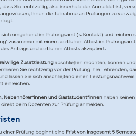
termin Ihr Anmeldeproblem nicht lösen lassen, dann gilt die
dass Sie rechtzeitig, also innerhalb der Anmeldefrist, vers
 angewiesen, Ihnen die Teilnahme an Prüfungen zu verwei
liegt.
 sich umgehend im Prüfungsamt (s. Kontakt) und reichen s
ng" zusammen mit einem ärztlichen Attest im Prüfungsamt 
i des Antrags und ärztlichen Attests akzeptiert.
freiwillige Zusatzleistung
abschließen möchten, können und s
ormieren Sie rechtzeitig vor der Prüfung Ihre Lehrenden, da
nd lassen Sie sich anschließend einen Leistungsnachweis (s
t einreichen.
, Nebenhörer*innen und Gaststudent*innen
haben keinen
g direkt beim Dozenten zur Prüfung anmelden.
isten
u einer Prüfung beginnt eine
Frist von insgesamt 5 Semest