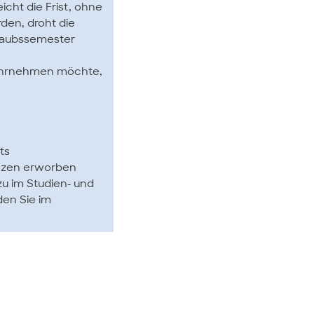
cht die Frist, ohne
den, droht die
rlaubssemester
wahrnehmen möchte,
ts
enzen erworben
zu im Studien- und
den Sie im