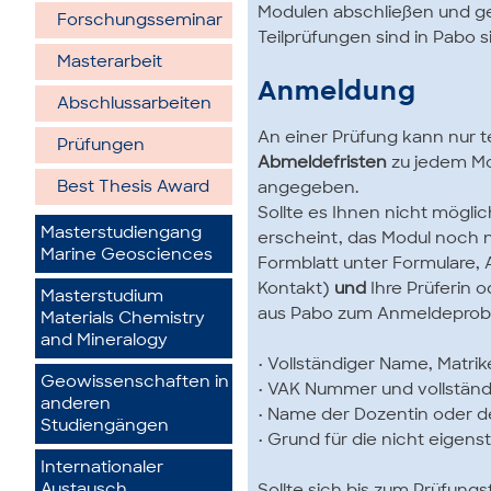
Modulen abschließen und ge
Forschungsseminar
Teilprüfungen sind in Pabo 
Masterarbeit
Anmeldung
Abschlussarbeiten
An einer Prüfung kann nur t
Prüfungen
Abmeldefristen
zu jedem Mod
Best Thesis Award
angegeben.
Sollte es Ihnen nicht möglic
Masterstudiengang
erscheint, das Modul noch n
Marine Geosciences
Formblatt unter Formulare, 
Kontakt)
und
Ihre Prüferin 
Masterstudium
aus Pabo zum Anmeldeproble
Materials Chemistry
and Mineralogy
• Vollständiger Name, Matr
Geowissenschaften in
• VAK Nummer und vollständ
anderen
• Name der Dozentin oder 
Studiengängen
• Grund für die nicht eige
Internationaler
Austausch