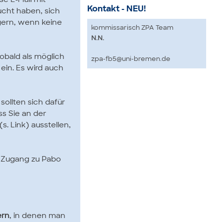
se E-Mail mit
Kontakt - NEU!
ucht haben, sich
gern, wenn keine
kommissarisch ZPA Team
N.N.
obald als möglich
zpa-fb5@uni-bremen.de
ein. Es wird auch
ollten sich dafür
ss Sie an der
. Link) ausstellen,
 Zugang zu Pabo
ern
, in denen man