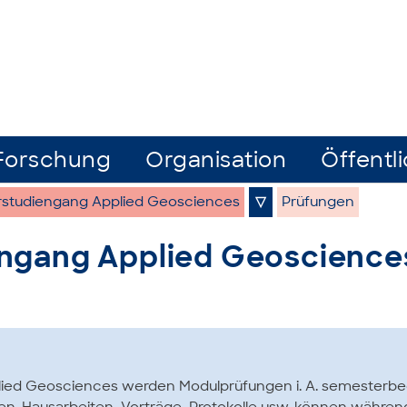
Forschung
Organisation
Öffentli
rstudiengang Applied Geosciences
▽
Prüfungen
ngang Applied Geoscience
lied Geosciences werden Modulprüfungen i. A. semesterb