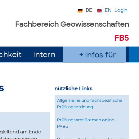
DE
EN
Login
Fachbereich Geowissenschaften
FB5
chkeit
Intern
Infos für
s
nützliche Links
Allgemeine und fachspezifische
Prüfungsordnung
Prüfungsamt Bremen online -
PABo
egleitend am Ende