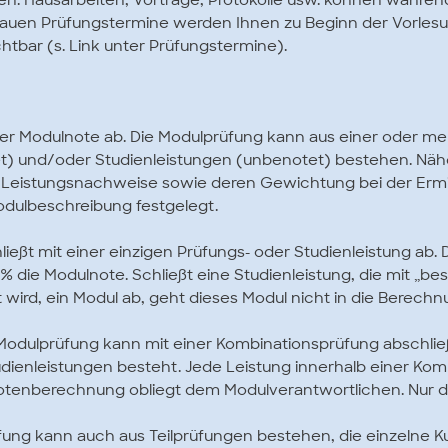
en. Hausarbeiten, Vorträge, Protokolle usw. können währe
nauen Prüfungstermine werden Ihnen zu Beginn der Vorlesun
htbar (s. Link unter Prüfungstermine).
iner Modulnote ab. Die Modulprüfung kann aus einer oder m
t) und/oder Studienleistungen (unbenotet) bestehen. Näh
 Leistungsnachweise sowie deren Gewichtung bei der Ermi
dulbeschreibung festgelegt.
ließt mit einer einzigen Prüfungs- oder Studienleistung ab. 
0% die Modulnote. Schließt eine Studienleistung, die mit „b
wird, ein Modul ab, geht dieses Modul nicht in die Berechn
Modulprüfung kann mit einer Kombinationsprüfung abschlie
dienleistungen besteht. Jede Leistung innerhalb einer Ko
otenberechnung obliegt dem Modulverantwortlichen. Nur d
ung kann auch aus Teilprüfungen bestehen, die einzelne K