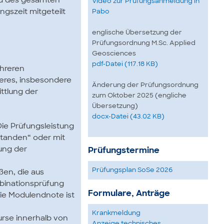
nd des gesamten
Video zur Prüfungsanmeldung in
gszeit mitgeteilt
Pabo
englische Übersetzung der
Prüfungsordnung M.Sc. Applied
Geosciences
pdf-Datei (117.18 KB)
ehreren
eres, insbesondere
Änderung der Prüfungsordnung
ttlung der
zum Oktober 2025 (engliche
Übersetzung)
docx-Datei (43.02 KB)
Die Prüfungsleistung
estanden“ oder mit
ung der
Prüfungstermine
Prüfungsplan SoSe 2026
ßen, die aus
mbinationsprüfung
Formulare, Anträge
ie Modulendnote ist
Krankmeldung
urse innerhalb von
Anzeige technisches