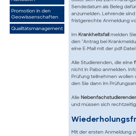
Sollte sich bis zum Prüfungs
Sendedatum als Beleg dafür, 
Promotion in den
anzumelden. Lehrende sind
Geowissenschaften
fristgerechte Anmeldung vor
Qualitätsmanagement
Im
Krankheitsfall
melden Sie
den "Antrag bei Krankmeldu
eine E-Mail mit der pdf-Date
Alle Studierenden, die eine
nicht in Pabo anmelden. Inf
Prüfung teilnehmen wollen u
den Sie dann im Prüfungsam
Alle
Nebenfachstudierenden
und müssen sich rechtzeiti
Wiederholungsfr
Mit der ersten Anmeldung z