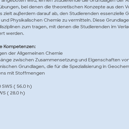
2 angeboten wird, lernen Studierende die Grundlagen der
übungen, bei denen die theoretischen Konzepte aus den V
 zielt außerdem darauf ab, den Studierenden essenzielle 
und Physikalischen Chemie zu vermitteln. Diese Grundlag
isziplinen zum tragen, mit denen die Studierenden im Verla
ert werden.
te Kompetenzen:
agen der Allgemeinen Chemie
hänge zwischen Zusammensetzung und Eigenschaften von 
mischen Grundlagen, die für die Spezialisierung in Geochemi
ens mit Stoffmengen
0 SWS ( 56.0 h)
WS ( 28.0 h)