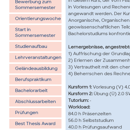
In diesem Kurs, der vom FB
Bewerbung zum
in Vorlesungen und Rechen
Sommersemester
angewandt werden. Der Kurs
Orientierungswoche
Anorganische, Organischen 
geowissenschaftlichen Teild
Start in
Bachelorstudiums konfronti
Sommersemester
Studienaufbau
Lernergebnisse, angestreb
1) Auffrischung der Grundl
Lehrveranstaltungen
2) Erlernen der Zusammen
3) Vertrautheit mit den che
Geländeausbildung
4) Beherrschen des Rechn
Berufspraktikum
Kursform 1:
Vorlesung (V) 4.
Bachelorarbeit
Kursform 2:
Übung (Ü) 2.0 S
Tutorium:
-
Abschlussarbeiten
Workload:
Prüfungen
84.0 h Präsenzeiten
56.0 h Selbststudium
Best Thesis Award
40.0 h Prüfungsaufwand