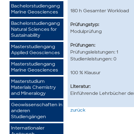
Bachelorstudiengang
180 h Gesamter Workload
Marine Geosciences
Bachelorstudiengang
Prüfungstyp:
Natural Sciences for
Modulprüfung
Sustainability
Prüfungen:
Masterstudiengang
Prüfungsleistungen: 1
Applied Geosciences
Studienleistungen: 0
Masterstudiengang
Marine Geosciences
100 % Klausur
Masterstudium
Literatur:
Materials Chemistry
and Mineralogy
Einführende Lehrbücher de
Geowissenschaften in
zurück
anderen
Studiengängen
Internationaler