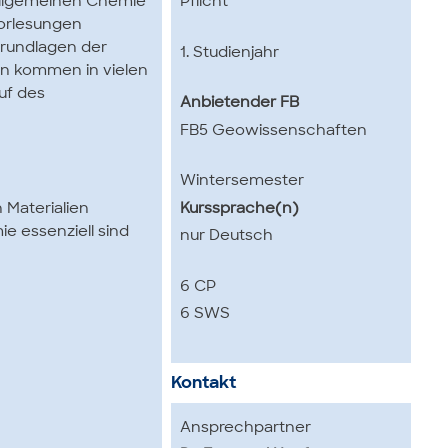
Pflicht
 Allgemeinen Chemie
orlesungen
Grundlagen der
1. Studienjahr
en kommen in vielen
uf des
Anbietender FB
FB5 Geowissenschaften
Wintersemester
Kurssprache(n)
Materialien
e essenziell sind
nur Deutsch
6 CP
6 SWS
Kontakt
Ansprechpartner