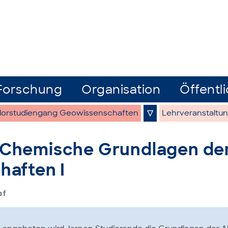
Forschung
Organisation
Öffentli
lorstudiengang Geowissenschaften
▽
Lehrveranstaltu
Chemische Grundlagen de
aften I
pf