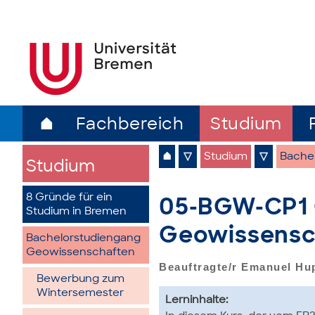
⌂
Fachbereich
Studium
⌂
▽
Studium
▽
Bache
Studium
8 Gründe für ein
05-BGW-CP1 
Studium in Bremen
Geowissensch
Bachelorstudiengang
Geowissenschaften
Beauftragte/r Emanuel Hu
Bewerbung zum
Wintersemester
Lerninhalte: