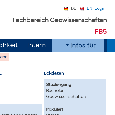
DE
EN
Login
Fachbereich Geowissenschaften
FB5
chkeit
Intern
Infos für
ngen
Eckdaten
r
Studiengang
Bachelor
Geowissenschaften
Modulart