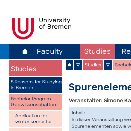
⌂
Faculty
Studies
Re
⌂
▽
Studies
▽
Bachel
Studies
8 Reasons for Studying
Spureneleme
in Bremen
Bachelor Program
Veranstalter: Simone K
Geowissenschaften
Inhalt:
Application for
In dieser Veranstaltung 
winter semester
Spurenelementen sowie vo