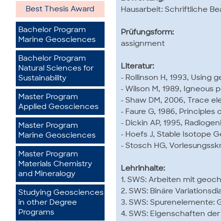
Best Thesis Award
Hausarbeit: Schriftliche 
Bachelor Program
Prüfungsform:
Marine Geosciences
assignment
Bachelor Program
Literatur:
Natural Sciences for
- Rollinson H, 1993, Usin
Sustainability
- Wilson M, 1989, Igneous
Master Program
- Shaw DM, 2006, Trace el
Applied Geosciences
- Faure G, 1986, Principles
- Dickin AP, 1995, Radioge
Master Program
- Hoefs J, Stable Isotope 
Marine Geosciences
- Stosch HG, Vorlesungssk
Master Program
Materials Chemistry
Lehrinhalte:
and Mineralogy
1. SWS: Arbeiten mit geoc
2. SWS: Binäre Variations
Studying Geosciences
3. SWS: Spurenelemente: G
in other Degree
Programs
4. SWS: Eigenschaften der