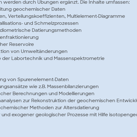
n werden durch Übungen ergänzt. Die Inhalte umfassen:
rbeitung geochemischer Daten
n, Verteilungskoeffizienten, Multielement-Diagramme
allisations- und Schmelzprozessen
d radiometrische Datierungsmethoden
enfraktionierung
her Reservoire
uktion von Umweltänderungen
e der Labortechnik und Massenspektrometrie
lung von Spurenelement-Daten
ungsansätze wie z.B. Massenbilanzierungen
scher Berechnungen und Modellierungen
nanalysen zur Rekonstruktion der geochemischen Entwickl
chemischer Methoden zur Altersdatierung
r und exogener geologischer Prozesse mit Hilfe isotopen