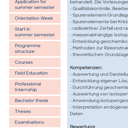
Application for
behandelt. Die Vorlesunge
summer semester
- Qualitätskontrolle, Bea
- Spurenelement-Grundlage
Orientation Week
- Spurenelemente bei Krist
- radioaktiver Zerfall un
Start in
- massenabhängige Isotop
summer semester
- Entwicklung geochemisc
Programme
- Methoden zur Rekonstr
structure
- theoretischen Grundzüg
Courses
Kompetenzen:
Field Education
- Auswertung und Darstel
- Entwicklung eigener Lös
Professional
- Durchführung geochemi
Internship
- Auswertung von Isotope
- Anwendung isotopengeo
Bachelor thesis
- Interpretation endogene
Theses
Daten
Examinations
Bewertung: