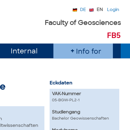
DE
EN
Login
Faculty of Geosciences
FB5
Internal
Info for
Eckdaten
ie
VAK-Nummer
05-BGW-PL2-1
Studiengang
Bachelor Geowissenschaften
n
ltwissenschaften