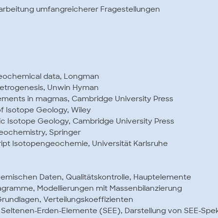
Bearbeitung umfangreicherer Fragestellungen
g geochemical data, Longman
 petrogenesis, Unwin Hyman
ements in magmas, Cambridge University Press
 of Isotope Geology, Wiley
nic Isotope Geology, Cambridge University Press
Geochemistry, Springer
ript Isotopengeochemie, Universität Karlsruhe
hemischen Daten, Qualitätskontrolle, Hauptelemente
diagramme, Modellierungen mit Massenbilanzierung
rundlagen, Verteilungskoeffizienten
 Seltenen-Erden-Elemente (SEE), Darstellung von SEE-Spe