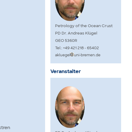
Petrology of the Ocean Crust
PD Dr. Andreas Klügel
GEO 5360R
Tel.: +49 421 218 - 65402
akluegel
uni-bremen.de
Veranstalter
ktren