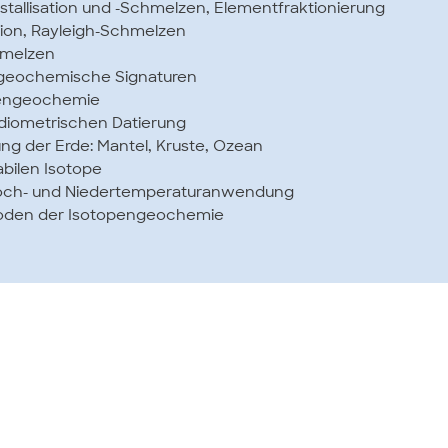
stallisation und -Schmelzen, Elementfraktionierung
ation, Rayleigh-Schmelzen
hmelzen
e geochemische Signaturen
pengeochemie
diometrischen Datierung
ng der Erde: Mantel, Kruste, Ozean
abilen Isotope
: Hoch- und Niedertemperaturanwendung
hoden der Isotopengeochemie