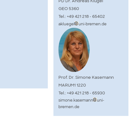
PD Dr. Andreas Klügel
GEO 5360
Tel.: +49 421 218 - 65402
akluegel
uni-bremen.de
Prof. Dr. Simone Kasemann
MARUM1 1220
Tel.: +49 421 218 - 65930
simone.kasemann
uni-
bremen.de