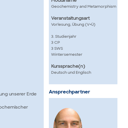
Modulname
Geochemistry and Metamorphism
Veranstaltungsart
Vorlesung, Übung (V+Ü)
3. Studienjahr
3 CP
3 SWS
Wintersemester
Kurssprache(n)
Deutsch und Englisch
Ansprechpartner
ung unserer Erde
geochemischer