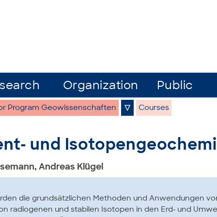
search
Organization
Public
or Program Geowissenschaften
▽
Courses
nt- und Isotopengeochem
asemann, Andreas Klügel
werden die grundsätzlichen Methoden und Anwendungen vo
n radiogenen und stabilen Isotopen in den Erd- und Umwe