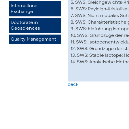
5. SWS: Gleichgewichts-Kri
International
6. SWS: Rayleigh-Kristallis
Exchange
7. SWS: Nicht-modales Sc
8. SWS: Charakteristisch
Doctorate in
Geosciences
9. SWS: Einführung Isoto
10. SWS: Grundzüge der ra
Quality Management
11. SWS: Isotopenentwicklu
12. SWS: Grundzüge der st
13. SWS: Stabile Isotope
14. SWS: Analytische Met
back