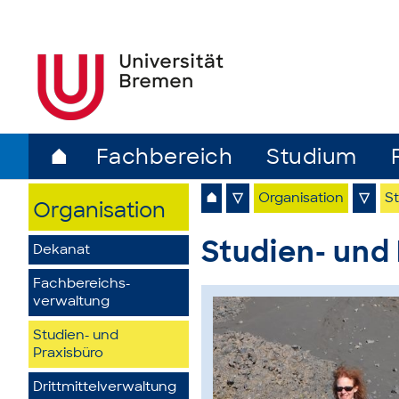
⌂
Fachbereich
Studium
⌂
▽
Organisation
▽
St
Organisation
Studien- und
Dekanat
Fachbereichs­
verwaltung
Studien- und
Praxisbüro
Drittmittelverwaltung