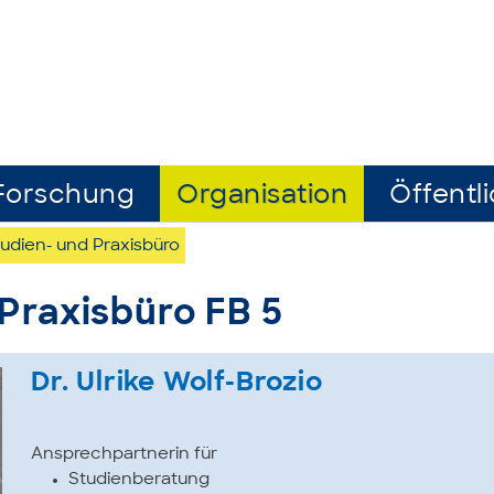
Forschung
Organisation
Öffentli
udien- und Praxisbüro
 Praxisbüro FB 5
Dr. Ulrike Wolf-Brozio
Ansprechpartnerin für
Studienberatung