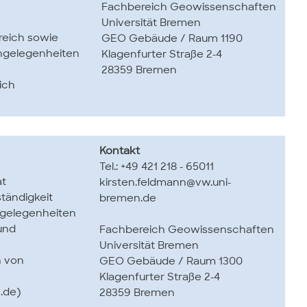
Fachbereich Geowissenschaften
Universität Bremen
reich sowie
GEO Gebäude / Raum 1190
angelegenheiten
Klagenfurter Straße 2-4
28359 Bremen
ich
Kontakt
Tel.: +49 421 218 - 65011
at
kirsten.feldmann@vw.uni-
tändigkeit
bremen.de
ngelegenheiten
und
Fachbereich Geowissenschaften
Universität Bremen
n von
GEO Gebäude / Raum 1300
Klagenfurter Straße 2-4
.de)
28359 Bremen