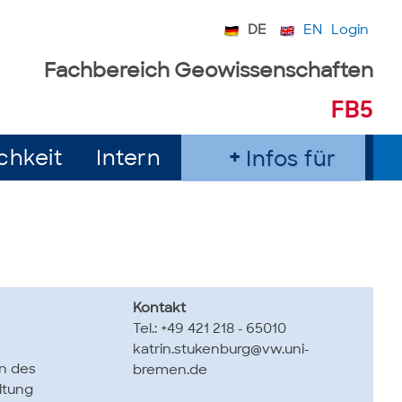
DE
EN
Login
Fachbereich Geowissenschaften
FB5
chkeit
Intern
Infos für
Kontakt
Tel.: +49 421 218 - 65010
katrin.stukenburg@vw.uni-
en des
bremen.de
ltung