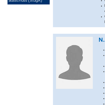
ausschuss (StugA)
N.