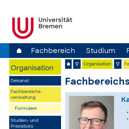
⌂
Fachbereich
Studium
⌂
▽
Organisation
▽
F
Organisation
Fachbereich
Dekanat
Fachbereichs­
verwaltung
K
Formulare
Studien- und
Praxisbüro