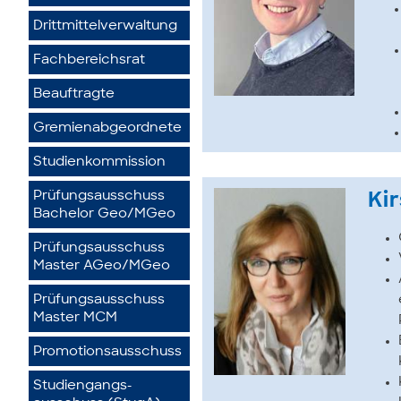
Drittmittelverwaltung
Fachbereichsrat
Beauftragte
Gremienabgeordnete
Studienkommission
Prüfungsausschuss
Ki
Bachelor Geo/MGeo
Prüfungsausschuss
Master AGeo/MGeo
Prüfungsausschuss
Master MCM
Promotionsausschuss
Studiengangs­