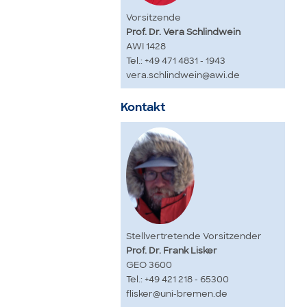
Vorsitzende
Prof. Dr. Vera Schlindwein
AWI 1428
Tel.: +49 471 4831 - 1943
vera.schlindwein@awi.de
Kontakt
Stellvertretende Vorsitzender
Prof. Dr. Frank Lisker
GEO 3600
Tel.: +49 421 218 - 65300
flisker@uni-bremen.de