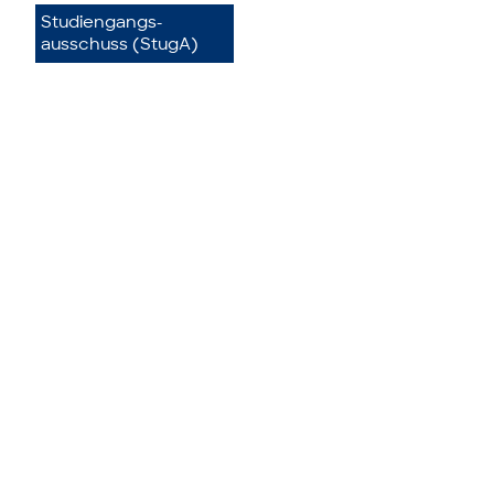
Studiengangs­
ausschuss (StugA)