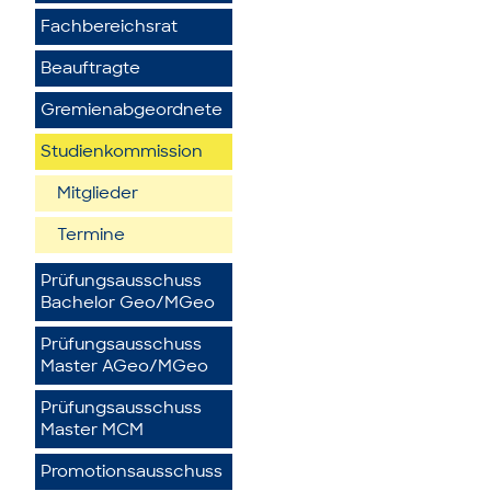
Fachbereichsrat
Beauftragte
Gremienabgeordnete
Studienkommission
Mitglieder
Termine
Prüfungsausschuss
Bachelor Geo/MGeo
Prüfungsausschuss
Master AGeo/MGeo
Prüfungsausschuss
Master MCM
Promotionsausschuss