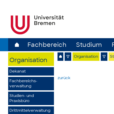
⌂
Fachbereich
Studium
⌂
▽
Organisation
▽
S
Organisation
Dekanat
zurück
Fachbereichs­
verwaltung
Studien- und
Praxisbüro
Drittmittelverwaltung