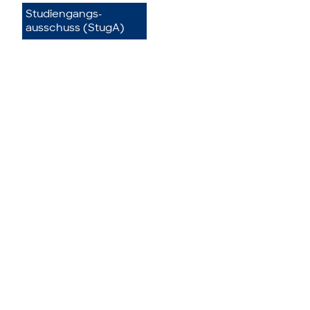
Studiengangs­
ausschuss (StugA)