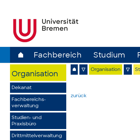
⌂
Fachbereich
Studium
⌂
▽
Organisation
▽
S
Organisation
Dekanat
zurück
Fachbereichs­
verwaltung
Studien- und
Praxisbüro
Drittmittelverwaltung