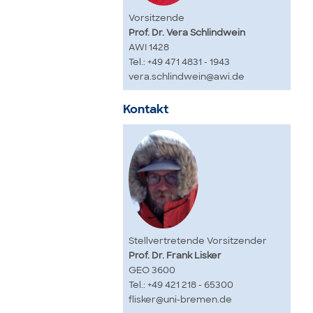
Vorsitzende
Prof. Dr. Vera Schlindwein
AWI 1428
Tel.: +49 471 4831 - 1943
vera.schlindwein@awi.de
Kontakt
Stellvertretende Vorsitzender
Prof. Dr. Frank Lisker
GEO 3600
Tel.: +49 421 218 - 65300
flisker@uni-bremen.de