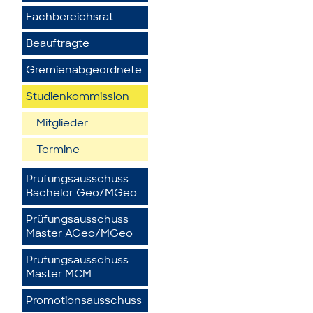
Fachbereichsrat
Beauftragte
Gremienabgeordnete
Studienkommission
Mitglieder
Termine
Prüfungsausschuss
Bachelor Geo/MGeo
Prüfungsausschuss
Master AGeo/MGeo
Prüfungsausschuss
Master MCM
Promotionsausschuss