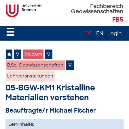
Fachbereich
Geowissenschaften
FB5
☰
DE
EN
Login
⌂
▽
Studium
▽
B.Sc. Geowissenschaften
▽
Lehrveranstaltungen
05-BGW-KM1 Kristalline
Materialien verstehen
Beauftragte/r Michael Fischer
Lerninhalte: