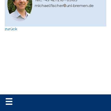
Tel..: +49 421 218 - 65163
michael.fischer
uni-bremen.de
zurück
☰