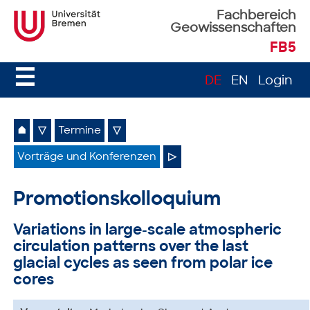
Fachbereich
Geowissenschaften
FB5
☰
DE
EN
Login
⌂
▽
Termine
▽
Vorträge und Konferenzen
▷
Promotionskolloquium
Variations in large-scale atmospheric
circulation patterns over the last
glacial cycles as seen from polar ice
cores