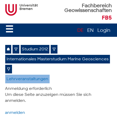
Fachbereich
Geowissenschaften
FB5
☰
DE
EN
Login
⌂
▽
Studium 2012
▽
Internationales Masterstudium Marine Geosciences
▽
Lehrveranstaltungen
Anmeldung erforderlich
Um diese Seite anzuzeigen müssen Sie sich
anmelden.
anmelden