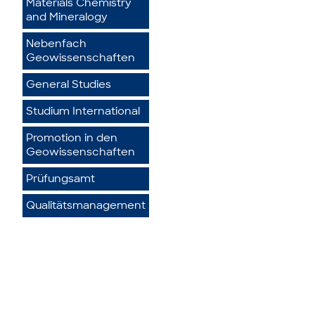
Materials Chemistry
and Mineralogy
Nebenfach
Geowissenschaften
General Studies
Studium International
Promotion in den
Geowissenschaften
Prüfungsamt
Qualitätsmanagement