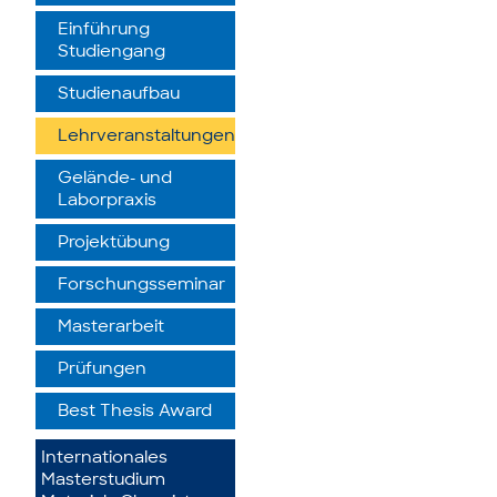
Einführung
Studiengang
Studienaufbau
Lehrveranstaltungen
Gelände- und
Laborpraxis
Projektübung
Forschungsseminar
Masterarbeit
Prüfungen
Best Thesis Award
Internationales
Masterstudium