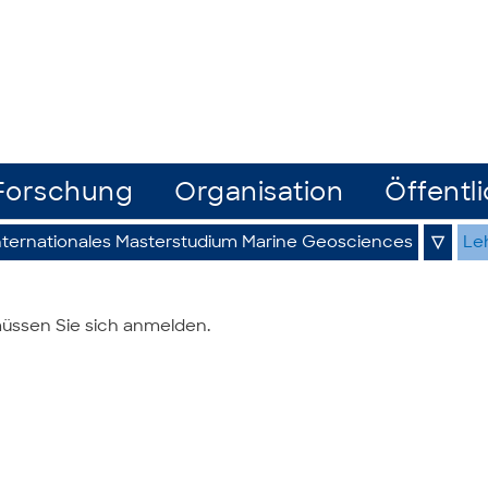
Forschung
Organisation
Öffentli
nternationales Masterstudium Marine Geosciences
▽
Le
üssen Sie sich anmelden.