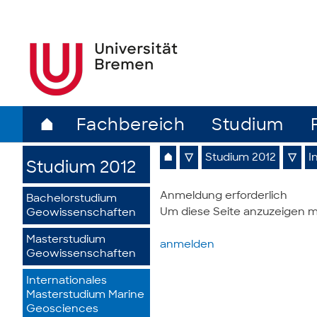
⌂
Fachbereich
Studium
⌂
▽
Studium 2012
▽
I
Studium 2012
Anmeldung erforderlich
Bachelorstudium
Um diese Seite anzuzeigen m
Geowissenschaften
Masterstudium
anmelden
Geowissenschaften
Internationales
Masterstudium Marine
Geosciences