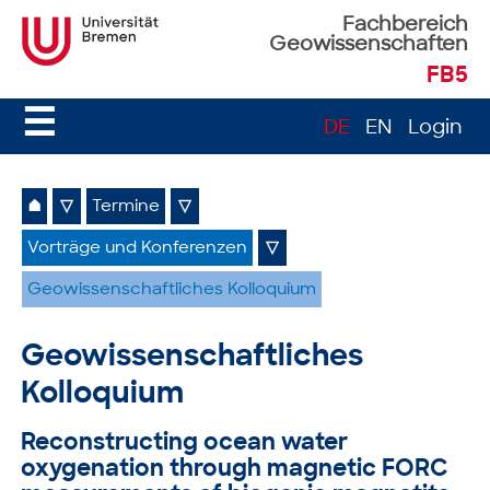
Fachbereich
Geowissenschaften
FB5
☰
DE
EN
Login
⌂
▽
Termine
▽
Vorträge und Konferenzen
▽
Geowissenschaftliches Kolloquium
Geowissenschaftliches
Kolloquium
Reconstructing ocean water
oxygenation through magnetic FORC