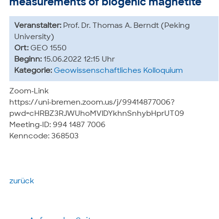
measurements of biogenic magnetite
Veranstalter:
Prof. Dr. Thomas A. Berndt (Peking
University)
Ort:
GEO 1550
Beginn:
15.06.2022 12:15 Uhr
Kategorie:
Geowissenschaftliches Kolloquium
Zoom-Link
https://uni-bremen.zoom.us/j/99414877006?
pwd=cHRBZ3RJWUhoMVlDYkhnSnhybHprUT09
Meeting-ID: 994 1487 7006
Kenncode: 368503
zurück