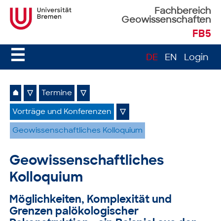
Fachbereich
Geowissenschaften
FB5
☰
DE
EN
Login
⌂
▽
Termine
▽
Vorträge und Konferenzen
▽
Geowissenschaftliches Kolloquium
Geowissenschaftliches
Kolloquium
Möglichkeiten, Komplexität und
Grenzen palökologischer