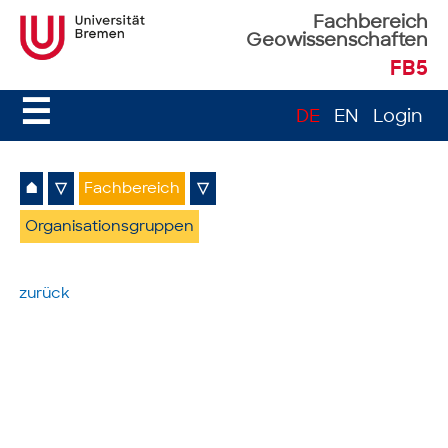
Fachbereich
Geowissenschaften
FB5
☰
DE
EN
Login
⌂
▽
Fachbereich
▽
Organisationsgruppen
zurück