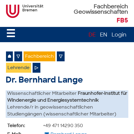
Fachbereich
Geowissenschaften
FB5
☰
DE
EN
Login
⌂
▽
Fachbereich
▽
Lehrende
▷
Dr. Bernhard Lange
Wissenschaftlicher Mitarbeiter
Fraunhofer-Institut für
Windenergie und Energiesystemtechnik
Lehrende/r in geowissenschaftlichen
Studiengängen (wissenschaftlicher Mitarbeiter)
Telefon:
+49 471 14290 350