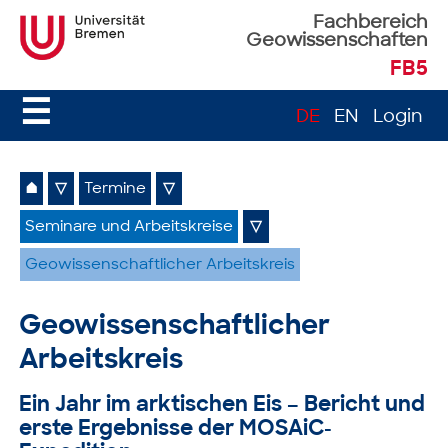
Fachbereich
Geowissenschaften
FB5
☰
DE
EN
Login
⌂
▽
Termine
▽
Seminare und Arbeitskreise
▽
Geowissenschaftlicher Arbeitskreis
Geowissenschaftlicher
Arbeitskreis
Ein Jahr im arktischen Eis – Bericht und
erste Ergebnisse der MOSAiC-