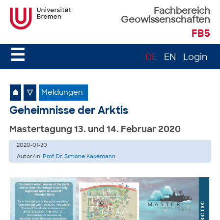
Fachbereich
Geowissenschaften
FB5
☰
DE
EN
Login
⌂
▽
Meldungen
Geheimnisse der Arktis
Mastertagung 13. und 14. Februar 2020
2020-01-20
Autor/in:
Prof. Dr. Simone Kasemann