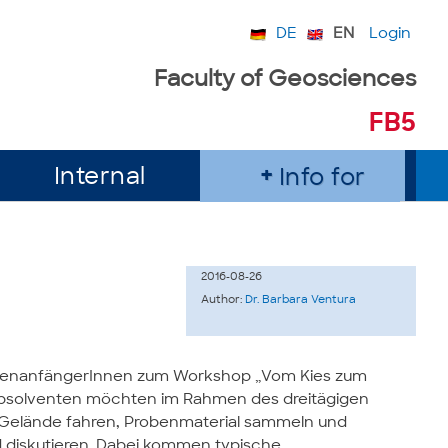
DE
EN
Login
Faculty of Geosciences
FB5
Internal
Info for
2016-08-26
Author:
Dr. Barbara Ventura
dienanfängerInnen zum Workshop „Vom Kies zum
 Absolventen möchten im Rahmen des dreitägigen
 Gelände fahren, Probenmaterial sammeln und
 diskutieren. Dabei kommen typische