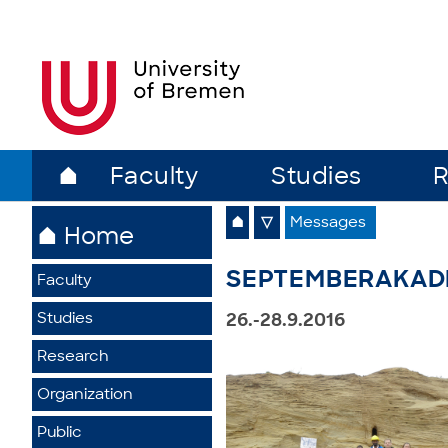
⌂
Faculty
Studies
R
⌂
▽
Messages
⌂ Home
SEPTEMBERAKADEM
Faculty
Studies
26.-28.9.2016
Research
Organization
Public