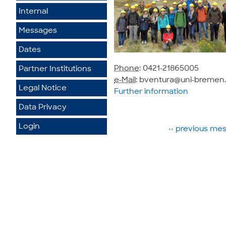
Internal
Messages
Dates
Phone
: 0421-21865005
Partner Institutions
e-Mail
: bventura@uni-bremen
Legal Notice
Further information
Data Privacy
Login
‹‹ previous m