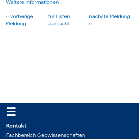
Weitere Informationen
‹‹ vorherige
zur Listen­
nächste­ Meldung
Meldung
übersicht
››
☰
Kontakt
Fachbereich Geowissenschaften