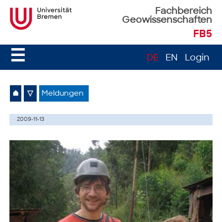
Fachbereich
Geowissenschaften
FB5
☰
DE
EN
Login
⌂
▽
Meldungen
2009-11-13