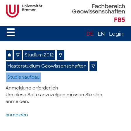
Fachbereich
Geowissenschaften
FB5
☰
DE
EN
Login
⌂
▽
Studium 2012
▽
Masterstudium Geowissenschaften
▽
Studienaufbau
Anmeldung erforderlich
Um diese Seite anzuzeigen müssen Sie sich
anmelden.
anmelden