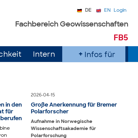
DE
EN
Login
Fachbereich Geowissenschaften
FB5
chkeit
Intern
Infos für
2026-04-15
n in den
Große Anerkennung für Bremer
t für
Polarforscher
 berufen
Aufnahme in Norwegische
bine
Wissenschaftsakademie für
von
Polarforschung