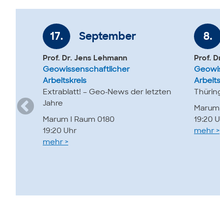
17.
September
8.
Prof. Dr. Jens Lehmann
Prof. 
Geowissenschaftlicher
Geowis
Arbeitskreis
Arbeits
Extrablatt! – Geo-News der letzten
Thürin
Jahre
Marum 
Marum I Raum 0180
19:20 
19:20 Uhr
mehr >
mehr >