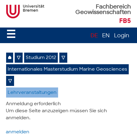
Fachbereich
Geowissenschaften
FB5
☰
DE
EN
Login
⌂
▽
Studium 2012
▽
Internationales Masterstudium Marine Geosciences
▽
Lehrveranstaltungen
Anmeldung erforderlich
Um diese Seite anzuzeigen müssen Sie sich
anmelden.
anmelden