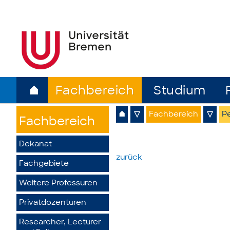
⌂
Fachbereich
Studium
⌂
▽
Fachbereich
▽
Pe
Fachbereich
Dekanat
zurück
Fachgebiete
Weitere Professuren
Privatdozenturen
Researcher, Lecturer