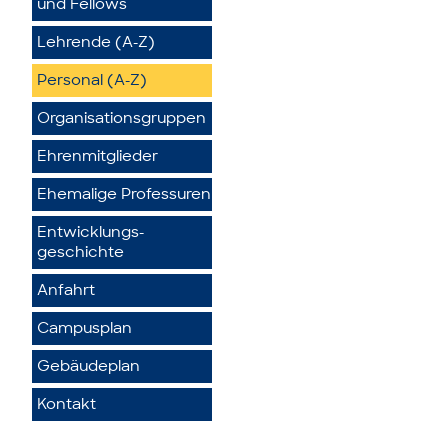
und Fellows
Lehrende (A-Z)
Personal (A-Z)
Organisationsgruppen
Ehrenmitglieder
Ehemalige Professuren
Entwicklungs­
geschichte
Anfahrt
Campusplan
Gebäudeplan
Kontakt