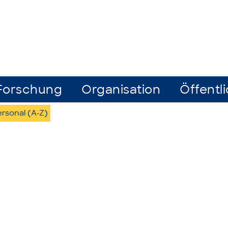
Forschung
Organisation
Öffentli
rsonal (A-Z)