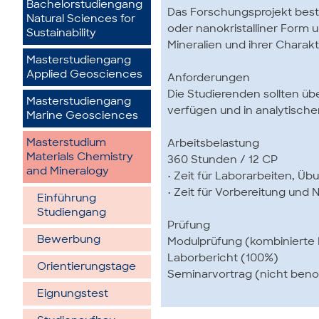
Bachelorstudiengang
Das Forschungsprojekt beste
Natural Sciences for
oder nanokristalliner Form u
Sustainability
Mineralien und ihrer Charakt
Masterstudiengang
Applied Geosciences
Anforderungen
Die Studierenden sollten üb
Masterstudiengang
verfügen und in analytische
Marine Geosciences
Masterstudium
Arbeitsbelastung
Materials Chemistry
360 Stunden / 12 CP
and Mineralogy
• Zeit für Laborarbeiten, 
• Zeit für Vorbereitung und
Einführung
Studiengang
Prüfung
Bewerbung
Modulprüfung (kombinierte 
Laborbericht (100%)
Orientierungstage
Seminarvortrag (nicht beno
Eignungstest