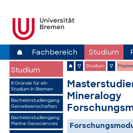
⌂
Fachbereich
Studium
⌂
▽
Studium
▽
Master
Studium
Masterstudie
8 Gründe für ein
Studium in Bremen
Mineralogy
Bachelorstudiengang
Forschungsm
Geowissenschaften
Bachelorstudiengang
Marine Geosciences
Forschungsmodu