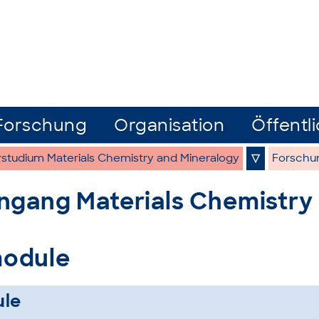
Forschung
Organisation
Öffentli
studium Materials Chemistry and Mineralogy
▽
Forschu
ngang Materials Chemistry
odule
le