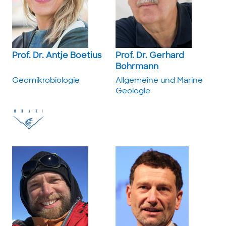
Prof. Dr. Antje Boetius
Prof. Dr. Gerhard
Bohrmann
Geomikro­biologie
Allgemeine und ­Marine
Geologie