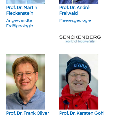
Prof. Dr. Martin
Prof. Dr. André
Fleckenstein
Freiwald
Angewandte ­
Meeres­geologie
Erdölgeologie
Prof. Dr. Frank Oliver
Prof. Dr. Karsten Gohl