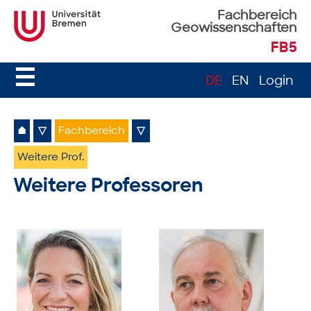
Fachbereich
Geowissenschaften
FB5
☰
DE
EN
Login
⌂
▽
Fachbereich
▽
Weitere Prof.
Weitere Professoren