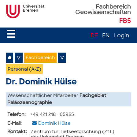
Fachbereich
Geowissenschaften
FB5
☰
DE
EN
Login
⌂
▽
Fachbereich
▽
Personal (A-Z)
Dr. Dominik Hülse
Wissenschaftlicher Mitarbeiter
Fachgebiet
Paläozeanographie
Telefon:
+49 421 218 - 65985
E-Mail:
Dominik Hülse
Kontakt:
Zentrum für Tiefseeforschung (ZfT)