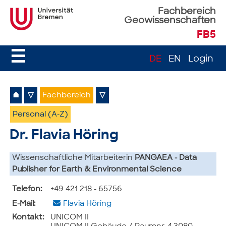
Fachbereich
Geowissenschaften
FB5
☰
DE
EN
Login
⌂
▽
Fachbereich
▽
Personal (A-Z)
Dr. Flavia Höring
Wissenschaftliche Mitarbeiterin
PANGAEA - Data
Publisher for Earth & Environmental Science
Telefon:
+49 421 218 - 65756
E-Mail:
Flavia Höring
Kontakt:
UNICOM II