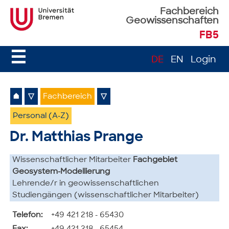
Fachbereich
Geowissenschaften
FB5
☰
DE
EN
Login
⌂
▽
Fachbereich
▽
Personal (A-Z)
Dr. Matthias Prange
Wissenschaftlicher Mitarbeiter
Fachgebiet
Geosystem-Modellierung
Lehrende/r in geowissenschaftlichen
Studiengängen (wissenschaftlicher Mitarbeiter)
Telefon:
+49 421 218 - 65430