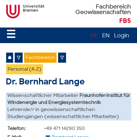
Fachbereich
Geowissenschaften
FB5
☰
DE
EN
Login
⌂
▽
Fachbereich
▽
Personal (A-Z)
Dr. Bernhard Lange
Wissenschaftlicher Mitarbeiter
Fraunhofer-Institut für
Windenergie und Energiesystemtechnik
Lehrende/r in geowissenschaftlichen
Studiengängen (wissenschaftlicher Mitarbeiter)
Telefon:
+49 471 14290 350