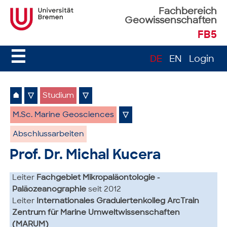
Fachbereich
Geowissenschaften
FB5
☰
DE
EN
Login
⌂
▽
Studium
▽
M.Sc. Marine Geosciences
▽
Abschlussarbeiten
Prof. Dr. Michal Kucera
Leiter
Fachgebiet Mikropaläontologie -
Paläozeanographie
seit 2012
Leiter
Internationales Graduiertenkolleg ArcTrain
Zentrum für Marine Umweltwissenschaften
(MARUM)