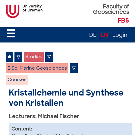
Faculty of
Geosciences
FB5
☰
DE
EN
Login
⌂
▽
Studies
▽
B.Sc. Marine Geosciences
▽
Courses
Kristallchemie und Synthese
von Kristallen
Lecturers: Michael Fischer
Content: