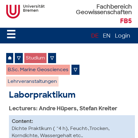
Fachbereich
Geowissenschaften
FB5
☰
DE
EN
Login
⌂
▽
Studium
▽
B.Sc. Marine Geosciences
▽
Lehrveranstaltungen
Laborpraktikum
Lecturers: Andre Hüpers, Stefan Kreiter
Content:
Dichte Praktikum ( ~4 h), Feucht-,Trocken,
Korndichte, Wassergehalt etc..