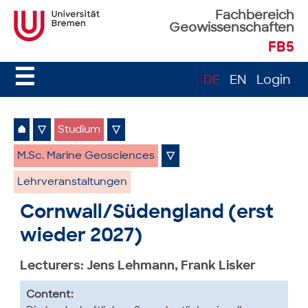
Fachbereich
Geowissenschaften
FB5
☰
DE
EN
Login
⌂
▽
Studium
▽
M.Sc. Marine Geosciences
▽
Lehrveranstaltungen
Cornwall/Südengland (erst
wieder 2027)
Lecturers: Jens Lehmann, Frank Lisker
Content: