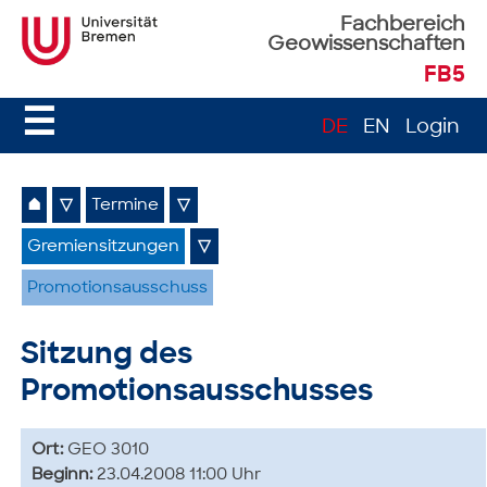
Fachbereich
Geowissenschaften
FB5
☰
DE
EN
Login
⌂
▽
Termine
▽
Gremiensitzungen
▽
Promotionsausschuss
Sitzung des
Promotionsausschusses
Ort:
GEO 3010
Beginn:
23.04.2008 11:00 Uhr