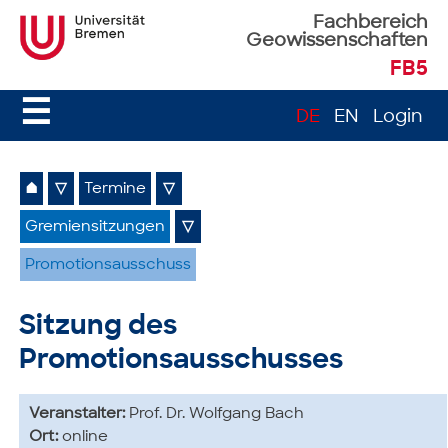
Fachbereich
Geowissenschaften
FB5
☰
DE
EN
Login
⌂
▽
Termine
▽
Gremiensitzungen
▽
Promotionsausschuss
Sitzung des
Promotionsausschusses
Veranstalter:
Prof. Dr. Wolfgang Bach
Ort:
online