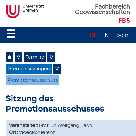
Fachbereich
Geowissenschaften
FB5
☰
DE
EN
Login
⌂
▽
Termine
▽
Gremiensitzungen
▽
Promotionsausschuss
Sitzung des
Promotionsausschusses
Veranstalter:
Prof. Dr. Wolfgang Bach
Ort:
Videokonferenz