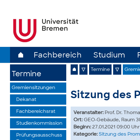
⌂
Fachbereich
Studium
⌂
▽
Termine
▽
Gremi
Termine
Gremiensitzungen
Sitzung des 
Dekanat
Fachbereichsrat
Veranstalter:
Prof. Dr. Thoma
Ort:
GEO-Gebäude, Raum 3
Studienkommission
Beginn:
27.01.2021 09:00 Uhr
Kategorie:
Sitzung des Pro
Prüfungsausschuss