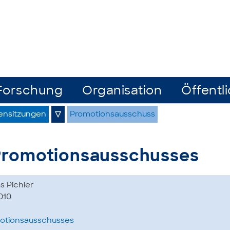
Forschung
Organisation
Öffentli
ensitzungen
▽
Promotionsausschuss
Promotionsausschusses
s Pichler
010
motionsausschusses