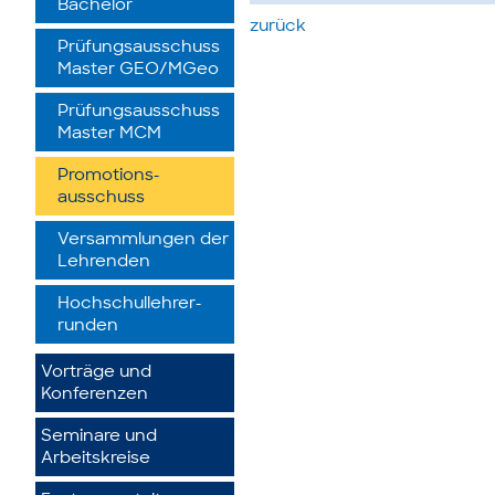
Bachelor
zurück
Prüfungsausschuss
Master GEO/MGeo
Prüfungsausschuss
Master MCM
Promotions­
ausschuss
Versammlungen der
Lehrenden
Hochschullehrer­
runden
Vorträge und
Konferenzen
Seminare und
Arbeitskreise