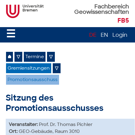
Fachbereich
Geowissenschaften
FB5
☰
DE
EN
Login
⌂
▽
Termine
▽
Gremiensitzungen
▽
Promotionsausschuss
Sitzung des
Promotionsausschusses
Veranstalter:
Prof. Dr. Thomas Pichler
Ort:
GEO-Gebäude, Raum 3010