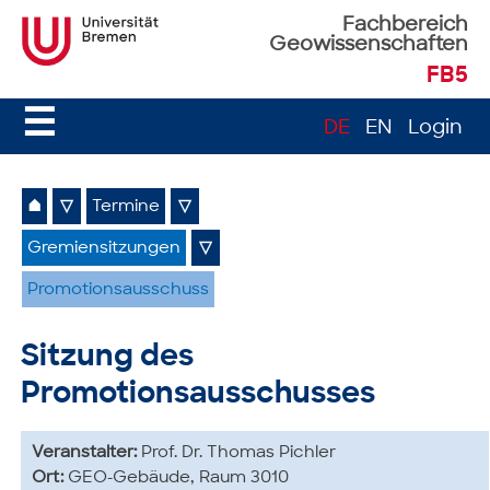
Fachbereich
Geowissenschaften
FB5
☰
DE
EN
Login
⌂
▽
Termine
▽
Gremiensitzungen
▽
Promotionsausschuss
Sitzung des
Promotionsausschusses
Veranstalter:
Prof. Dr. Thomas Pichler
Ort:
GEO-Gebäude, Raum 3010