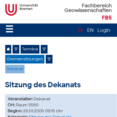
Fachbereich
Geowissenschaften
FB5
☰
DE
EN
Login
⌂
▽
Termine
▽
Gremiensitzungen
▽
Dekanat
Sitzung des Dekanats
Veranstalter:
Dekanat
Ort:
Raum 5590
Beginn:
26.01.2005 09:15 Uhr