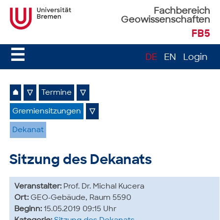
Fachbereich
Geowissenschaften
FB5
☰
DE
EN
Login
⌂
▽
Termine
▽
Gremiensitzungen
▽
Dekanat
Sitzung des Dekanats
Veranstalter:
Prof. Dr. Michal Kucera
Ort:
GEO-Gebäude, Raum 5590
Beginn:
15.05.2019 09:15 Uhr