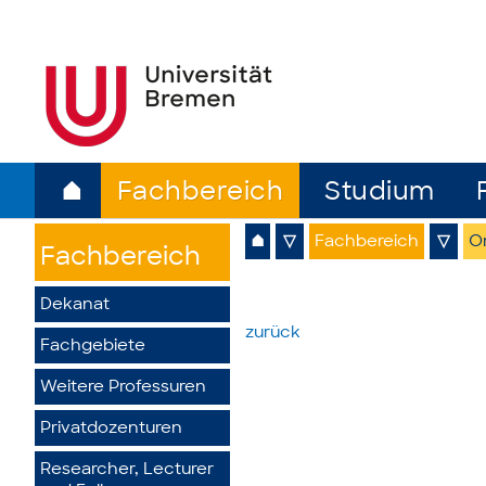
⌂
Fachbereich
Studium
⌂
▽
Fachbereich
▽
O
Fachbereich
Dekanat
zurück
Fachgebiete
Weitere Professuren
Privatdozenturen
Researcher, Lecturer