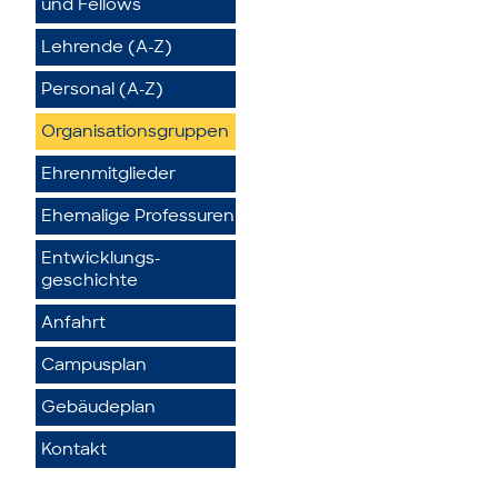
und Fellows
Lehrende (A-Z)
Personal (A-Z)
Organisationsgruppen
Ehrenmitglieder
Ehemalige Professuren
Entwicklungs­
geschichte
Anfahrt
Campusplan
Gebäudeplan
Kontakt