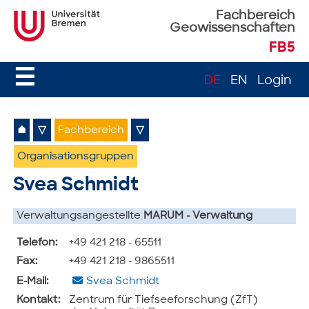
Fachbereich
Geowissenschaften
FB5
☰
DE
EN
Login
⌂
▽
Fachbereich
▽
Organisationsgruppen
Svea Schmidt
Verwaltungsangestellte
MARUM - Verwaltung
Telefon:
+49 421 218 - 65511
Fax:
+49 421 218 - 9865511
E-Mail:
Svea Schmidt
Kontakt:
Zentrum für Tiefseeforschung (ZfT)