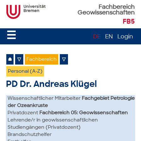
Fachbereich
Geowissenschaften
FB5
☰
DE
EN
Login
⌂
▽
Fachbereich
▽
Personal (A-Z)
PD Dr. Andreas Klügel
Wissenschaftlicher Mitarbeiter
Fachgebiet Petrologie
der Ozeankruste
Privatdozent
Fachbereich 05: Geowissenschaften
Lehrende/r in geowissenschaftlichen
Studiengängen (Privatdozent)
Brandschutzhelfer