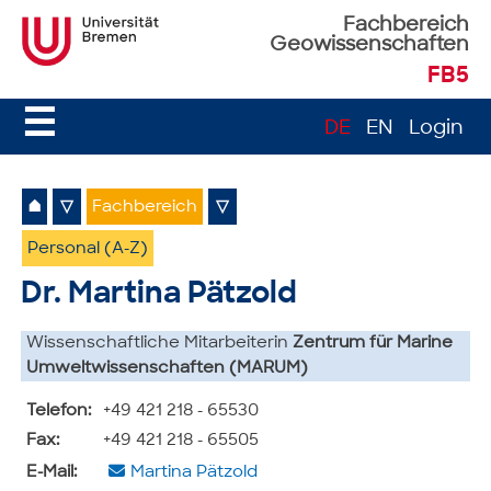
Fachbereich
Geowissenschaften
FB5
☰
DE
EN
Login
⌂
▽
Fachbereich
▽
Personal (A-Z)
Dr. Martina Pätzold
Wissenschaftliche Mitarbeiterin
Zentrum für Marine
Umweltwissenschaften (MARUM)
Telefon:
+49 421 218 - 65530
Fax:
+49 421 218 - 65505
E-Mail:
Martina Pätzold