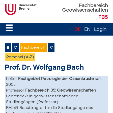
Fachbereich
Geowissenschaften
FB5
☰
DE
EN
Login
⌂
▽
Fachbereich
▽
Personal (A-Z)
Prof. Dr. Wolfgang Bach
Leiter
Fachgebiet Petrologie der Ozeankruste
seit
2005
Professor
Fachbereich 05: Geowissenschaften
Lehrende/r in geowissenschaftlichen
Studiengängen (Professor)
BAföG-Beauftragter für die Studiengänge des