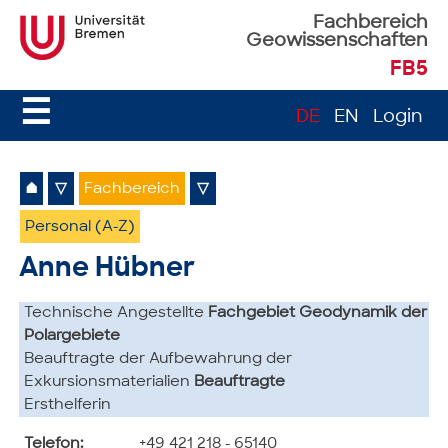
Fachbereich
Geowissenschaften
FB5
☰
DE
EN
Login
⌂
▽
Fachbereich
▽
Personal (A-Z)
Anne Hübner
Technische Angestellte
Fachgebiet Geodynamik der
Polargebiete
Beauftragte der Aufbewahrung der
Exkursionsmaterialien
Beauftragte
Ersthelferin
Telefon:
+49 421 218 - 65140